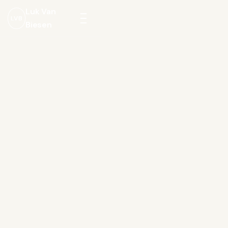
Luk Van
LVB
Biesen
Menu
openen