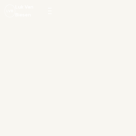
Luk Van
LVB
Biesen
Menu
openen