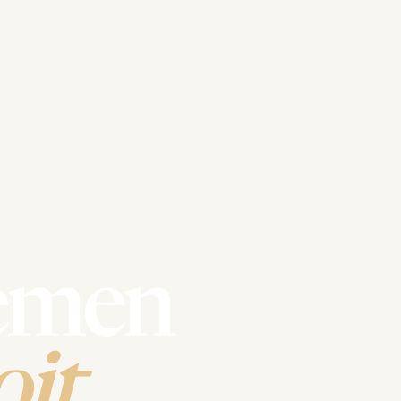
emen
it.