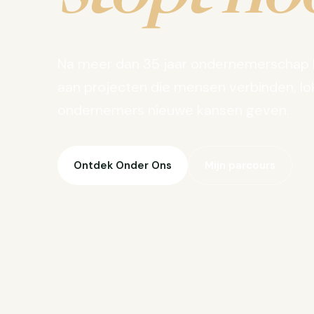
Na meer dan 35 jaar ondernemerschap 
aan projecten die mensen verbinden, lo
ondernemers nieuwe kansen geven.
Ontdek Onder Ons
Mijn parcours