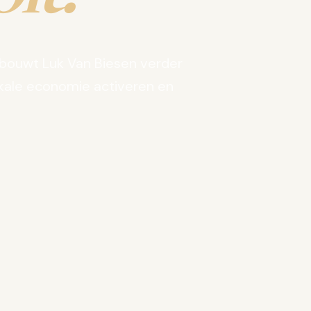
bouwt Luk Van Biesen verder
kale economie activeren en