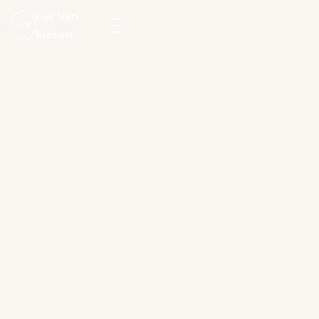
Luk Van
LVB
Biesen
Menu
openen