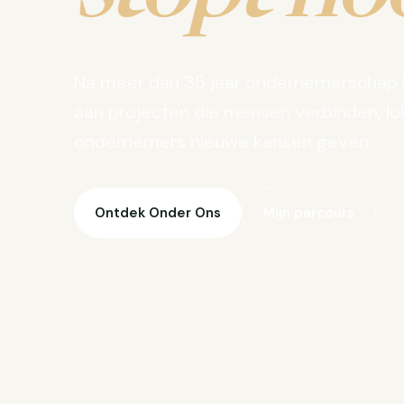
Na meer dan 35 jaar ondernemerschap 
aan projecten die mensen verbinden, lo
ondernemers nieuwe kansen geven.
Ontdek Onder Ons
Mijn parcours