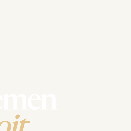
emen
it.