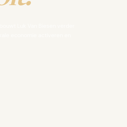
bouwt Luk Van Biesen verder
kale economie activeren en