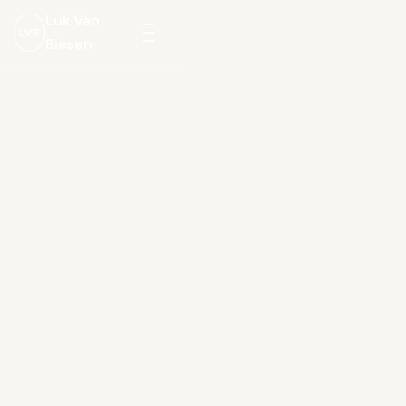
Luk Van
LVB
Biesen
Menu
openen