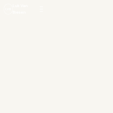
Luk Van
LVB
Biesen
Menu
openen