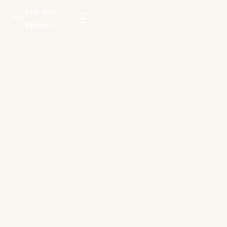
Luk Van
LVB
Biesen
Menu
openen