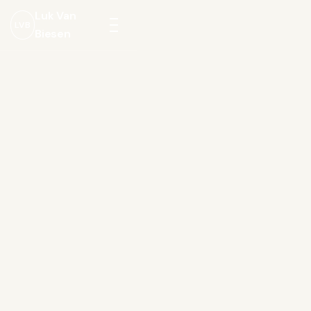
Luk Van
LVB
Biesen
Menu
openen