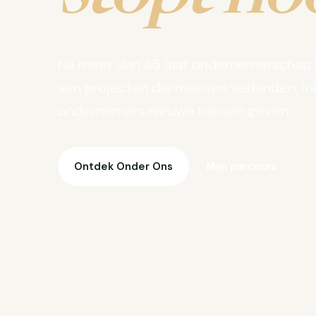
Na meer dan 35 jaar ondernemerschap 
aan projecten die mensen verbinden, lo
ondernemers nieuwe kansen geven.
Ontdek Onder Ons
Mijn parcours