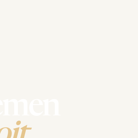
emen
it.