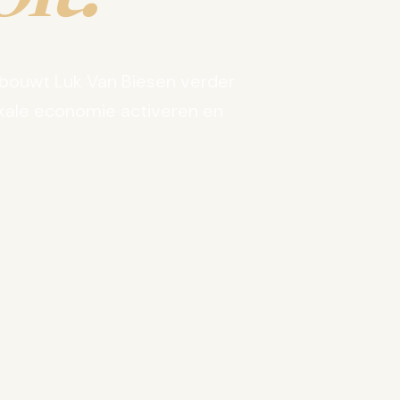
bouwt Luk Van Biesen verder
kale economie activeren en