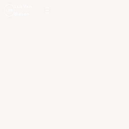
Luk Van
LVB
Biesen
Menu
openen