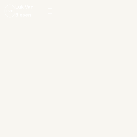
Luk Van
LVB
Biesen
Menu
openen