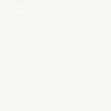
Luk Van
LVB
Biesen
Menu
openen