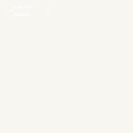
Luk Van
LVB
Biesen
Menu
openen