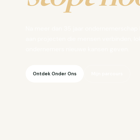
Na meer dan 35 jaar ondernemerschap 
aan projecten die mensen verbinden, lo
ondernemers nieuwe kansen geven.
Ontdek Onder Ons
Mijn parcours