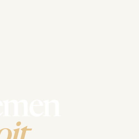
emen
it.