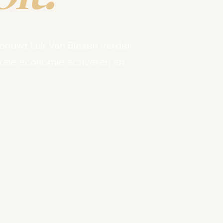
bouwt Luk Van Biesen verder
kale economie activeren en