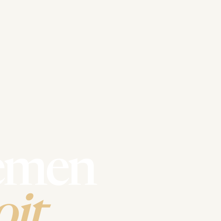
emen
it.