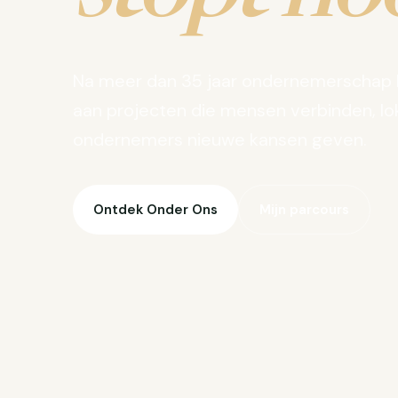
Na meer dan 35 jaar ondernemerschap 
aan projecten die mensen verbinden, lo
ondernemers nieuwe kansen geven.
Ontdek Onder Ons
Mijn parcours