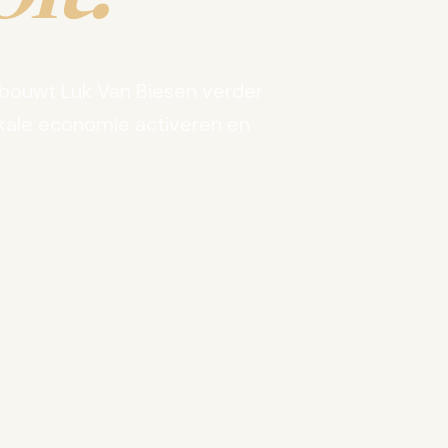
bouwt Luk Van Biesen verder
kale economie activeren en