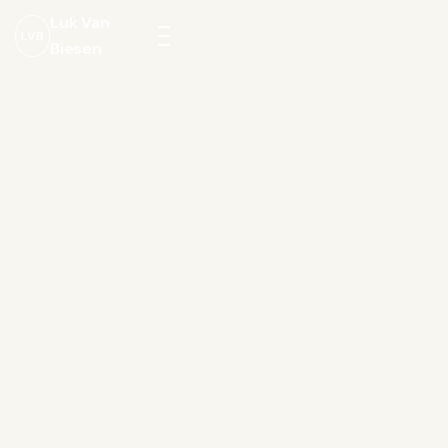
Luk Van
LVB
Biesen
Menu
openen