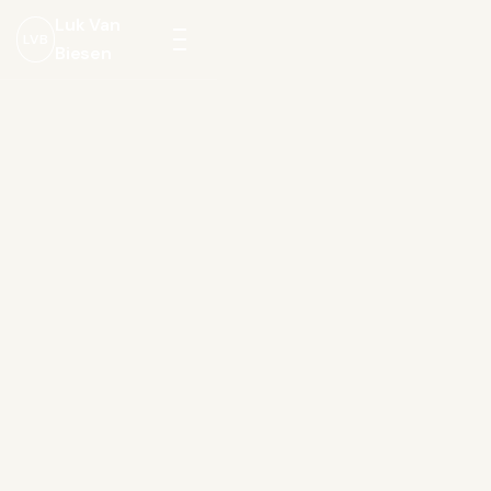
Luk Van
LVB
Biesen
Menu
openen