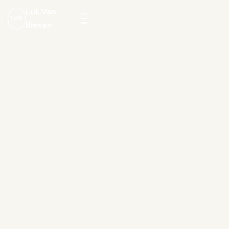
Luk Van
LVB
Biesen
Menu
openen