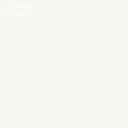
Luk Van
LVB
Biesen
Menu
openen