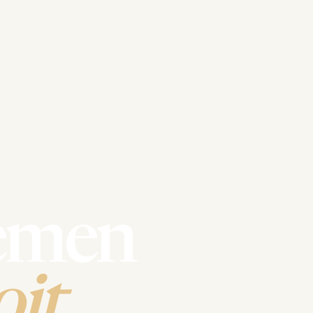
emen
it.