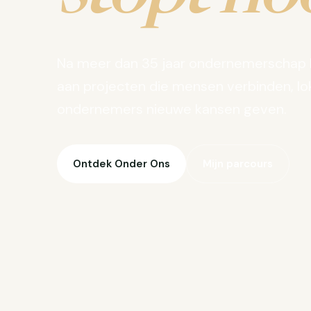
Na meer dan 35 jaar ondernemerschap 
aan projecten die mensen verbinden, lo
ondernemers nieuwe kansen geven.
Ontdek Onder Ons
Mijn parcours