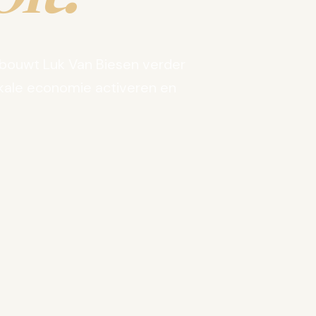
bouwt Luk Van Biesen verder
kale economie activeren en