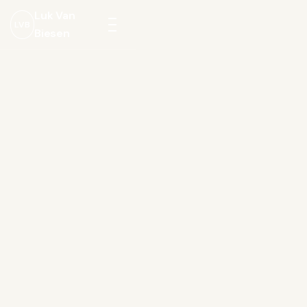
Luk Van
LVB
Biesen
Menu
openen