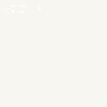
Luk Van
LVB
Biesen
Menu
openen