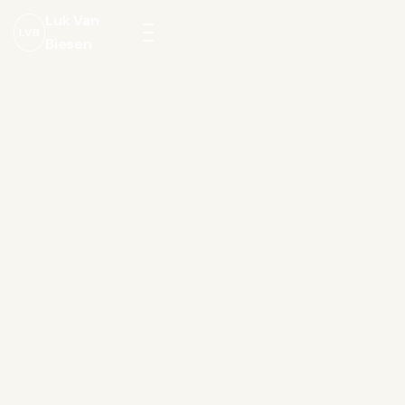
Luk Van
LVB
Biesen
Menu
openen