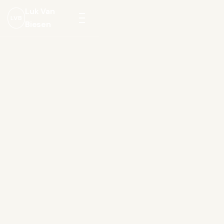
Luk Van
LVB
Biesen
Menu
openen