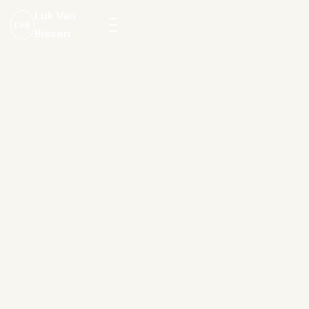
Luk Van
LVB
Biesen
Menu
openen