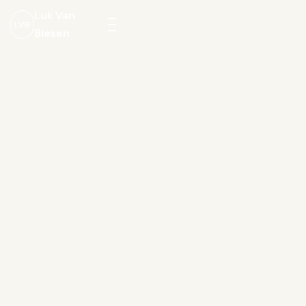
Luk Van
LVB
Biesen
Menu
openen