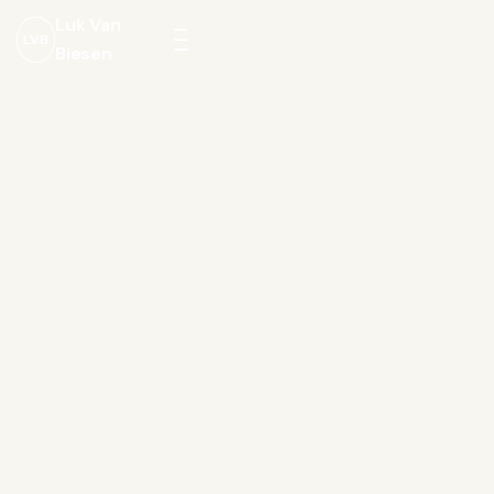
Luk Van
LVB
Biesen
Menu
openen