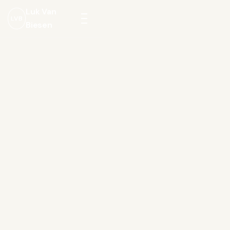
Luk Van
LVB
Biesen
Menu
openen