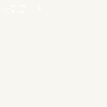
Luk Van
LVB
Biesen
Menu
openen