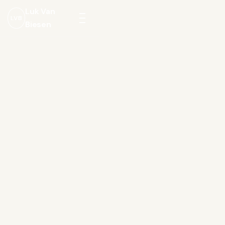
Luk Van
LVB
Biesen
Menu
openen