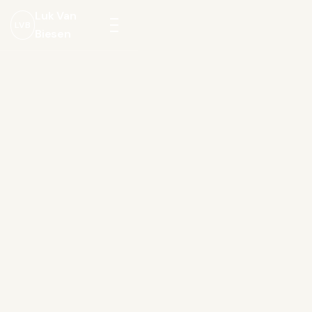
Luk Van
LVB
Biesen
Menu
openen