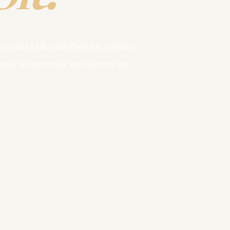
bouwt Luk Van Biesen verder
kale economie activeren en