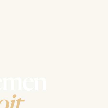
emen
it.