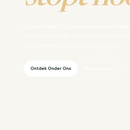
Na meer dan 35 jaar ondernemerschap 
aan projecten die mensen verbinden, lo
ondernemers nieuwe kansen geven.
Ontdek Onder Ons
Mijn parcours