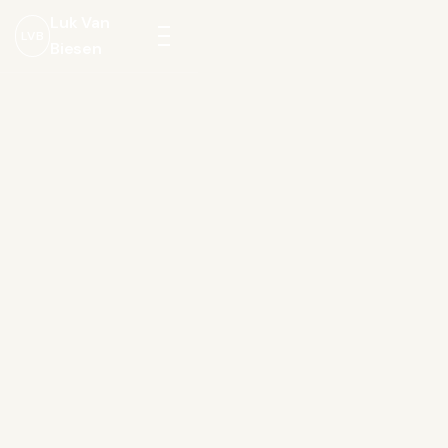
Luk Van
LVB
Biesen
Menu
openen