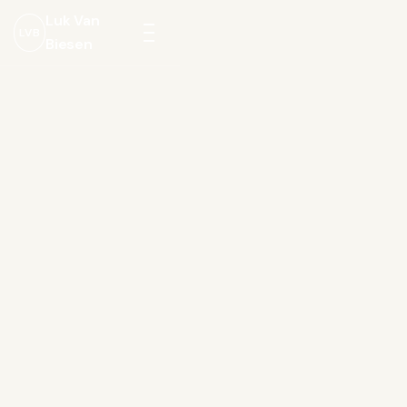
Luk Van
LVB
Biesen
Menu
openen