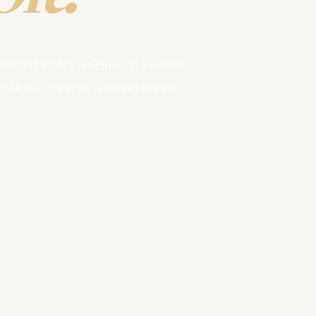
bouwt Luk Van Biesen verder
kale economie activeren en