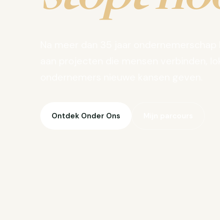
Na meer dan 35 jaar ondernemerschap 
aan projecten die mensen verbinden, lo
ondernemers nieuwe kansen geven.
Ontdek Onder Ons
Mijn parcours