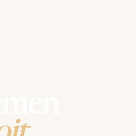
emen
it.