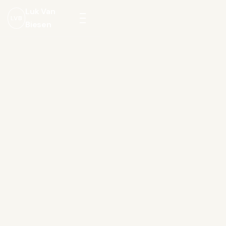
Luk Van
LVB
Biesen
Menu
openen