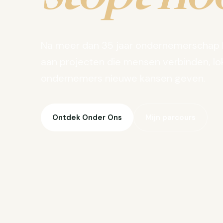
Na meer dan 35 jaar ondernemerschap 
aan projecten die mensen verbinden, lo
ondernemers nieuwe kansen geven.
Ontdek Onder Ons
Mijn parcours