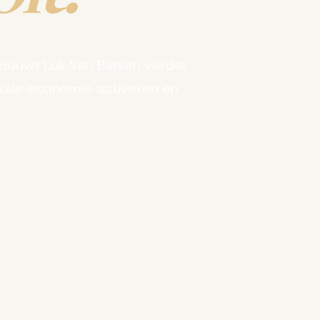
bouwt Luk Van Biesen verder
kale economie activeren en