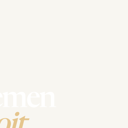
emen
it.