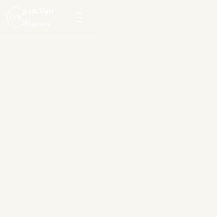
Luk Van
LVB
Biesen
Menu
openen