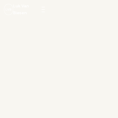
Luk Van
LVB
Biesen
Menu
openen