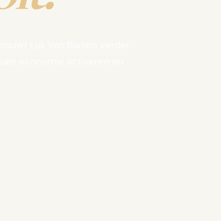
bouwt Luk Van Biesen verder
kale economie activeren en