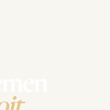
emen
it.