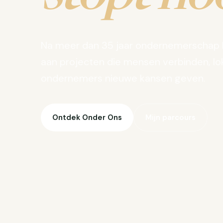
Na meer dan 35 jaar ondernemerschap 
aan projecten die mensen verbinden, lo
ondernemers nieuwe kansen geven.
Ontdek Onder Ons
Mijn parcours