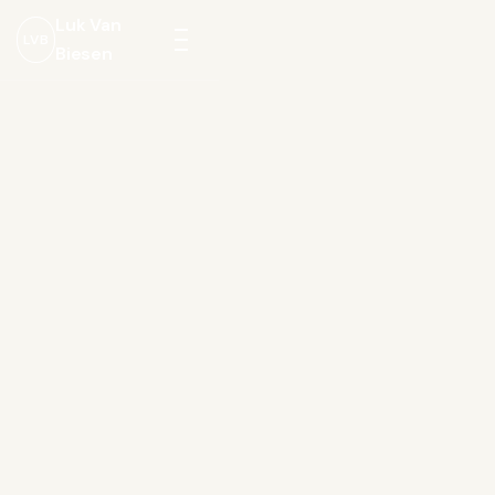
Luk Van
LVB
Biesen
Menu
openen