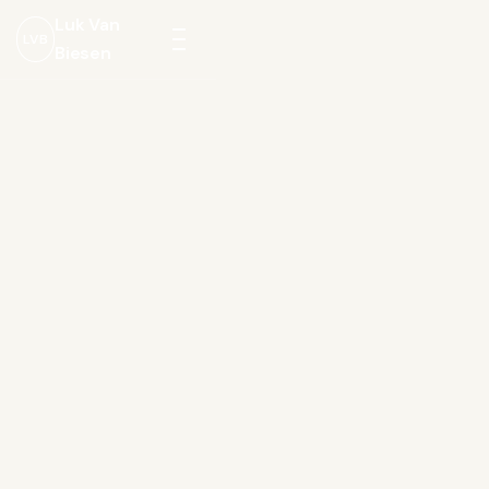
Luk Van
LVB
Biesen
Menu
openen