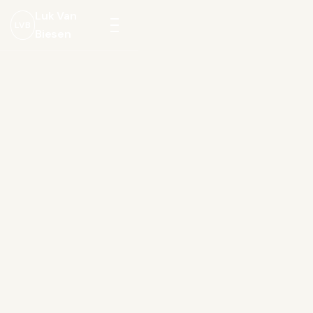
Luk Van
LVB
Biesen
Menu
openen