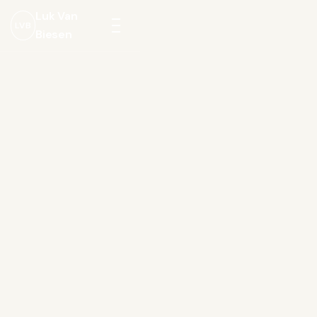
Luk Van
LVB
Biesen
Menu
openen