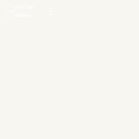
Luk Van
LVB
Biesen
Menu
openen