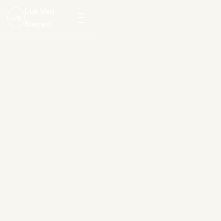
Luk Van
LVB
Biesen
Menu
openen