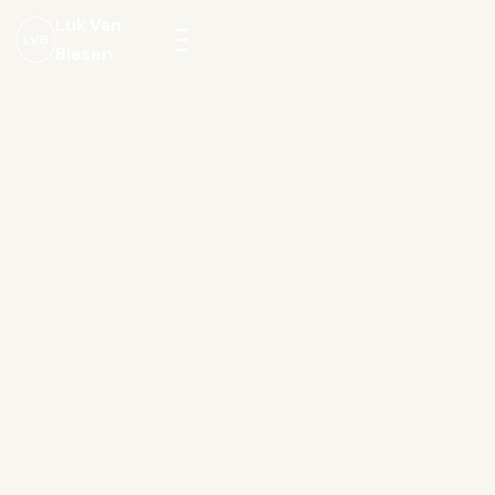
Luk Van
LVB
Biesen
Menu
openen