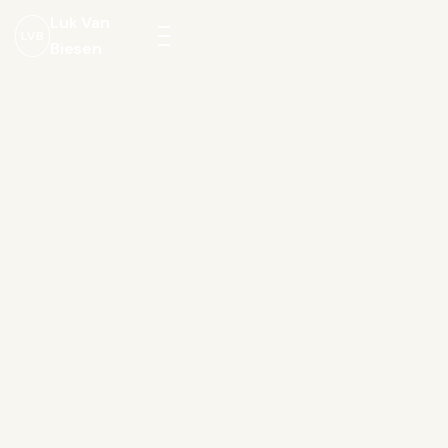
Luk Van
LVB
Biesen
Menu
openen