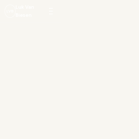
Luk Van
LVB
Biesen
Menu
openen